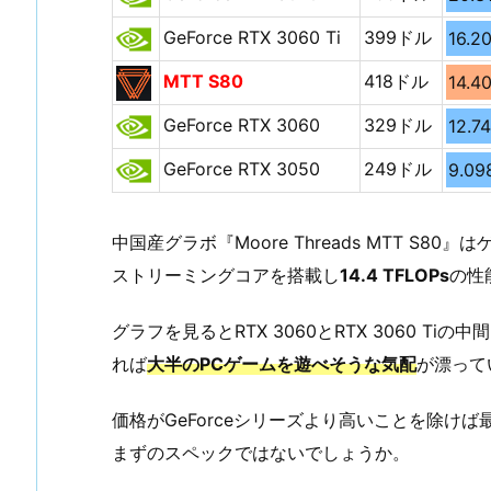
GeForce RTX 3060 Ti
399ドル
16.2
MTT S80
418ドル
14.4
GeForce RTX 3060
329ドル
12.7
GeForce RTX 3050
249ドル
9.09
中国産グラボ『Moore Threads MTT S8
ストリーミングコアを搭載し
14.4 TFLOPs
の性
グラフを見るとRTX 3060とRTX 3060 
れば
大半のPCゲームを遊べそうな気配
が漂って
価格がGeForceシリーズより高いことを除け
まずのスペックではないでしょうか。