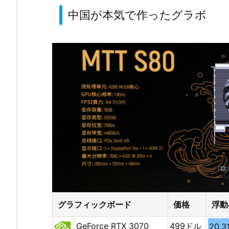
中国が本気で作ったグラボ
グラフィックボード
価格
浮動
GeForce RTX 3070
499ドル
20.3