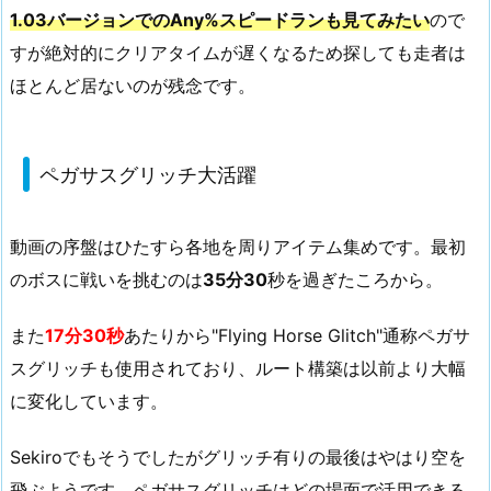
1.03バージョンでのAny%スピードランも見てみたい
ので
すが絶対的にクリアタイムが遅くなるため探しても走者は
ほとんど居ないのが残念です。
ペガサスグリッチ大活躍
動画の序盤はひたすら各地を周りアイテム集めです。最初
のボスに戦いを挑むのは
35分30
秒を過ぎたころから。
また
17分30秒
あたりから"Flying Horse Glitch"通称ペガサ
スグリッチも使用されており、ルート構築は以前より大幅
に変化しています。
Sekiroでもそうでしたがグリッチ有りの最後はやはり空を
飛ぶようです。ペガサスグリッチはどの場面で活用できる