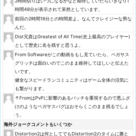
2時間切りはいつになるかなと期待していたらいきなり1
時間48分が表示されて呆然としています。
前回の2時間16分との時間差よ。なんてクレイジーな男な
んだ。
Dist兄貴はGreatest of All Time(史上最高のプレイヤー)
として歴史に名を残すと思うよ。
From Softwareがこの動画をもし見ていたら、ペガサス
グリッチは面白いのでこのまま維持してほしいと伝えた
いです。
健全なスピードランコミュニティはゲーム全体の活気に
も繋がります。
↑FromはPvPに影響のあるパッチを重視するので悪ふざ
けのようなペガサスバグはおそらくこのまま残るでしょ
う。
海外ジョークコメントもいくつか
Distortion2は何としてでもDistortion2のタイムに勝と