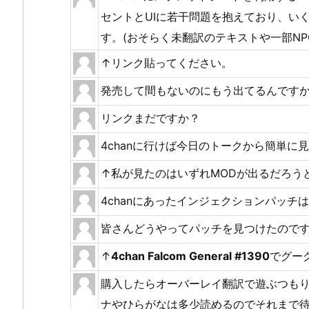
セントとUIに若干問題を抱えており、い
す。(おそらく未翻訳のテキストや一部NP
↑リンク貼ってください。
発売して間もないのにもう出てるんです
リンクまだですか？
4chanに行けば今日のトークから簡単に
↑私が見たのはいずれMODが出るだろう
4chanにあったインジェクションパッチ
皆さんどうやってパッチを見つけたのです
↑
4chan Falcom General #1390
でグー
購入したらオーバーレイ翻訳で遊ぶつも
ナやひらがなは多少読めるのでそれまで