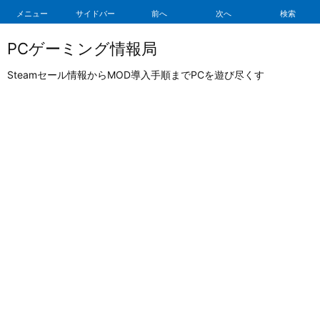
メニュー
サイドバー
前へ
次へ
検索
PCゲーミング情報局
Steamセール情報からMOD導入手順までPCを遊び尽くす