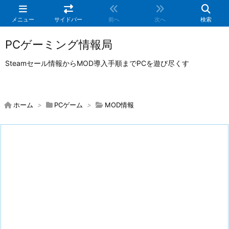
メニュー
サイドバー
前へ
次へ
検索
PCゲーミング情報局
Steamセール情報からMOD導入手順までPCを遊び尽くす
ホーム
>
PCゲーム
>
MOD情報