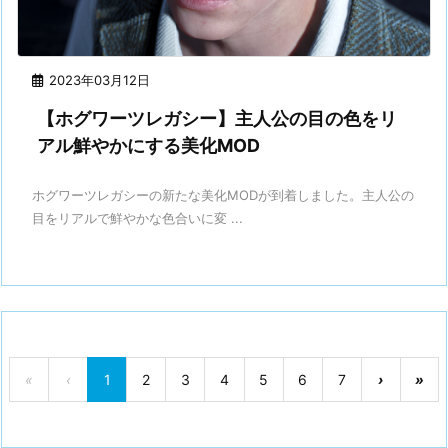
2023年03月12日
【ホグワーツレガシー】主人公の目の色をリ
アル鮮やかにする美化MOD
ホグワーツレガシーの新たな美化MODが到着しました。主人公の
目をリアルで鮮やかな色合いに変 ...
«
‹
1
2
3
4
5
6
7
›
»