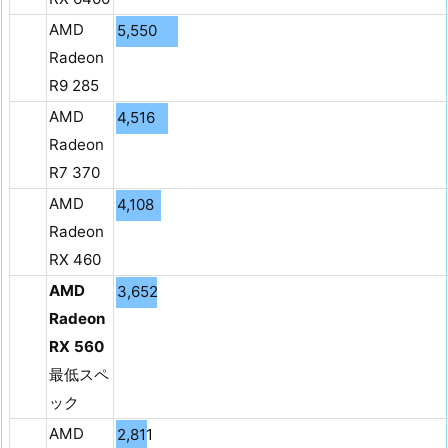
AMD
5,550
Radeon
R9 285
AMD
4,516
Radeon
R7 370
AMD
4,108
Radeon
RX 460
AMD
3,652
Radeon
RX 560
最低スペ
ック
AMD
2,811