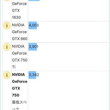
GeForce
GTX
1630
NVIDIA
4,003
GeForce
GTX 660
NVIDIA
3,901
GeForce
GTX 750
Ti
NVIDIA
3,362
GeForce
GTX
750
最低スペ
ック