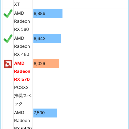
XT
AMD
8,886
Radeon
RX 580
AMD
8,642
Radeon
RX 480
AMD
8,029
Radeon
RX 570
PCSX2
推奨スペ
ック
AMD
7,500
Radeon
RX 6400