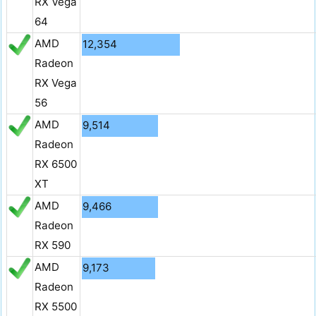
RX Vega
64
AMD
12,354
Radeon
RX Vega
56
AMD
9,514
Radeon
RX 6500
XT
AMD
9,466
Radeon
RX 590
AMD
9,173
Radeon
RX 5500