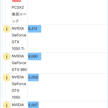
1650
PCSX2
推奨スペ
ック
NVIDIA
6,312
GeForce
GTX
1050 Ti
NVIDIA
6,060
GeForce
GTX 960
NVIDIA
5,059
GeForce
GTX
1050
NVIDIA
5,007