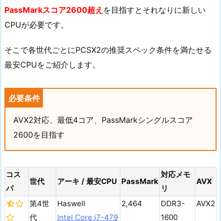
PassMarkスコア2600超え
を目指すとそれなりに新しい
CPUが必要です。
そこで各世代ごとにPCSX2の推奨スペック条件を満たせる
最安CPUをご紹介します。
必要条件
AVX2対応、最低4コア、PassMarkシングルスコア
2600を目指す
コス
対応メモ
世代
アーキ / 最安CPU
PassMark
AVX
パ
リ
第4世
Haswell
2,464
DDR3-
AVX2
代
Intel Core i7-479
1600