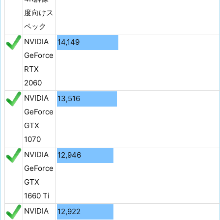
度向けス
ペック
NVIDIA
14,149
GeForce
RTX
2060
NVIDIA
13,516
GeForce
GTX
1070
NVIDIA
12,946
GeForce
GTX
1660 Ti
NVIDIA
12,922