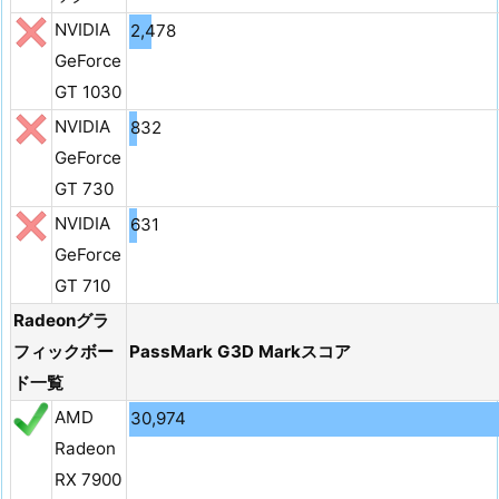
NVIDIA
2,478
GeForce
GT 1030
NVIDIA
832
GeForce
GT 730
NVIDIA
631
GeForce
GT 710
Radeonグラ
フィックボー
PassMark G3D Markスコア
ド一覧
AMD
30,974
Radeon
RX 7900