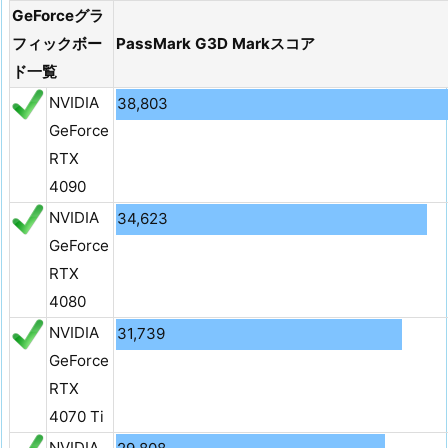
GeForceグラ
フィックボー
PassMark G3D Markスコア
ド一覧
NVIDIA
38,803
GeForce
RTX
4090
NVIDIA
34,623
GeForce
RTX
4080
NVIDIA
31,739
GeForce
RTX
4070 Ti
NVIDIA