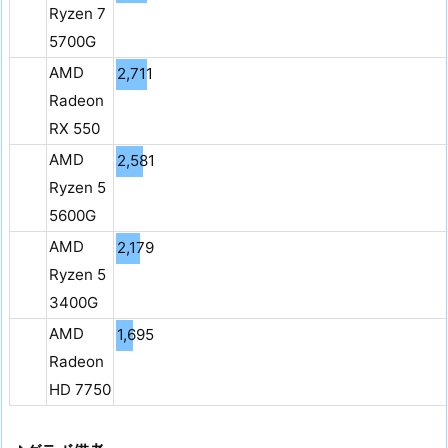
Ryzen 7
5700G
AMD
2,711
Radeon
RX 550
AMD
2,581
Ryzen 5
5600G
AMD
2,179
Ryzen 5
3400G
AMD
1,695
Radeon
HD 7750