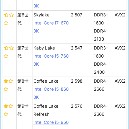
0K
第6世
Skylake
2,507
DDR3-
AVX2
代
Intel Core i7-670
1600
0K
DDR4-
2133
第7世
Kaby Lake
2,547
DDR3-
AVX2
代
Intel Core i5-760
1600
0K
DDR4-
2400
第8世
Coffee Lake
2,598
DDR4-
AVX2
代
Intel Core i5-860
2666
0K
第9世
Coffee Lake
2,576
DDR4-
AVX2
代
Refresh
2666
Intel Core i5-950