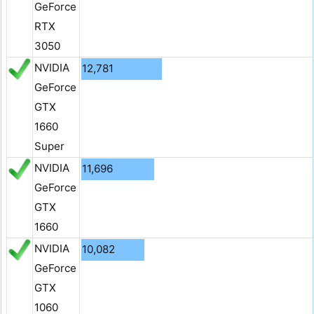
GeForce
RTX
3050
NVIDIA
12,781
GeForce
GTX
1660
Super
NVIDIA
11,696
GeForce
GTX
1660
NVIDIA
10,082
GeForce
GTX
1060