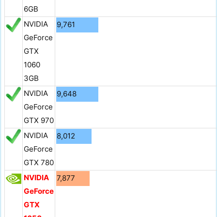
6GB
NVIDIA
9,761
GeForce
GTX
1060
3GB
NVIDIA
9,648
GeForce
GTX 970
NVIDIA
8,012
GeForce
GTX 780
NVIDIA
7,877
GeForce
GTX