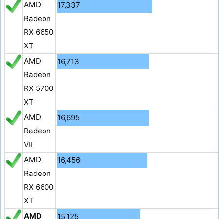
AMD
17,337
Radeon
RX 6650
XT
AMD
16,713
Radeon
RX 5700
XT
AMD
16,695
Radeon
VII
AMD
16,456
Radeon
RX 6600
XT
AMD
15,125