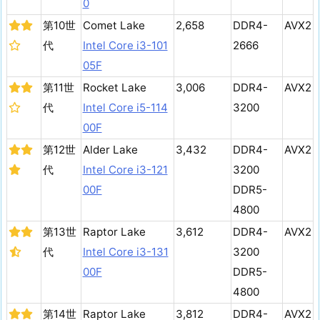
0
第10世
Comet Lake
2,658
DDR4-
AVX2
代
Intel Core i3-101
2666
05F
第11世
Rocket Lake
3,006
DDR4-
AVX2
代
Intel Core i5-114
3200
00F
第12世
Alder Lake
3,432
DDR4-
AVX2
代
Intel Core i3-121
3200
00F
DDR5-
4800
第13世
Raptor Lake
3,612
DDR4-
AVX2
代
Intel Core i3-131
3200
00F
DDR5-
4800
第14世
Raptor Lake
3,812
DDR4-
AVX2