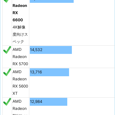
Radeon
RX
6600
4K解像
度向けス
ペック
AMD
14,532
Radeon
RX 5700
AMD
13,716
Radeon
RX 5600
XT
AMD
12,984
Radeon