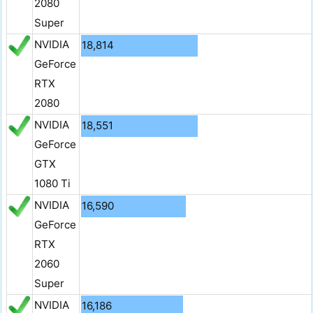
2080
Super
NVIDIA
18,814
GeForce
RTX
2080
NVIDIA
18,551
GeForce
GTX
1080 Ti
NVIDIA
16,590
GeForce
RTX
2060
Super
NVIDIA
16,186