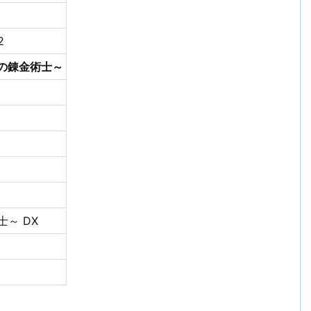
2
グの錬金術士～
～ DX