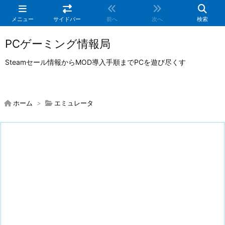
メニュー
サイドバー
前へ
次へ
検索
PCゲーミング情報局
Steamセール情報からMOD導入手順までPCを遊び尽くす
ホーム
>
エミュレータ