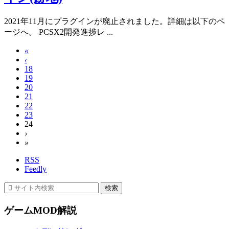
2021年11月にプラグインが廃止されました。詳細は以下のペ
ージへ。 PCSX2開発進捗レ ...
«
‹
18
19
20
21
22
23
24
›
»
RSS
Feedly
ゲームMOD解説