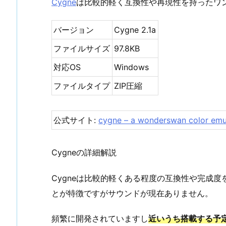
Cygne
は比較的軽く互換性や再現性を持ったワ
バージョン
Cygne 2.1a
ファイルサイズ
97.8KB
対応OS
Windows
ファイルタイプ
ZIP圧縮
公式サイト:
cygne – a wonderswan color emu
Cygneの詳細解説
Cygneは比較的軽くある程度の互換性や完成
とが特徴ですがサウンドが現在ありません。
頻繁に開発されていますし
近いうち搭載する予