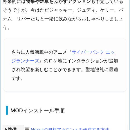
将来的には
食事や煙草をふかすアクション
も予定している
そうですが、今はただジャッキー、ジュディ、ケリー、パ
ナム、リバーたちと一緒に飲みながらおしゃべりしましょ
う。
さらに人気沸騰中のアニメ『
サイバーパンク エッ
ジランナーズ
』のロケ地にインタラクションが追加
され眺望を楽しむことができます。聖地巡礼に最適
です。
MODインストール手順
下準備
Nexusの無料アカウントを作成する方法