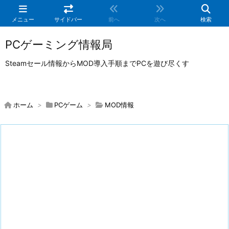
メニュー
サイドバー
前へ
次へ
検索
PCゲーミング情報局
Steamセール情報からMOD導入手順までPCを遊び尽くす
ホーム
>
PCゲーム
>
MOD情報