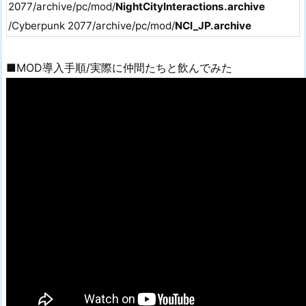
2077/archive/pc/mod/
NightCityInteractions.archive
/Cyberpunk 2077/archive/pc/mod/
NCI_JP.archive
■MOD導入手順/実際に仲間たちと飲んでみた