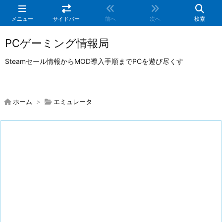
メニュー
サイドバー
前へ
次へ
検索
PCゲーミング情報局
Steamセール情報からMOD導入手順までPCを遊び尽くす
ホーム
>
エミュレータ