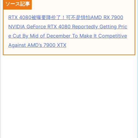
ソース記事
RTX 4080被曝要降价了！可不是惧怕AMD RX 7900
NVIDIA GeForce RTX 4080 Reportedly Getting Pric
e Cut By Mid of December To Make It Competitive
Against AMD’s 7900 XTX