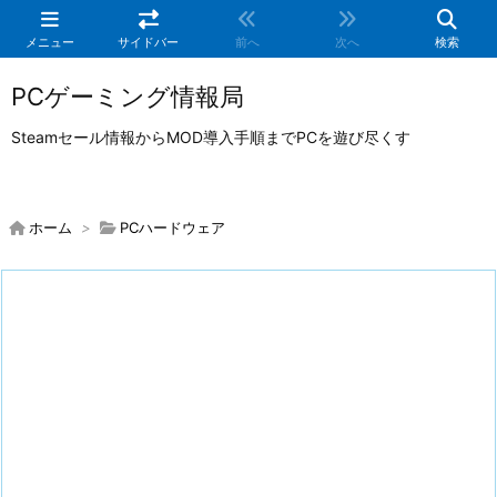
メニュー
サイドバー
前へ
次へ
検索
PCゲーミング情報局
Steamセール情報からMOD導入手順までPCを遊び尽くす
ホーム
>
PCハードウェア