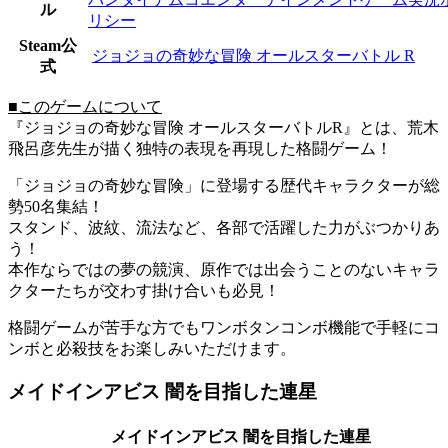
ル
リシー
Steam公
ジョジョの奇妙な冒険 オールスターバトル R
式
■このゲームについて
『ジョジョの奇妙な冒険 オールスターバトルR』とは、荒木
飛呂彦先生が描く独特の表現を再現した格闘ゲーム！
「ジョジョの奇妙な冒険」に登場する歴代キャラクターが総
勢50名集結！
スタンド、波紋、流法など、各部で活躍した力がぶつかりあ
う！
本作ならではの夢の競演、原作では出会うことのないキャラ
クターたちが交わす掛け合いも必見！
格闘ゲームが苦手な方でもワンボタンコンボ機能で手軽にコ
ンボと必殺技をお楽しみいただけます。
メイドインアビス 闇を目指した連星
メイドインアビス 闇を目指した連星