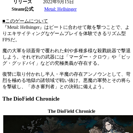
リリース
2022年9月15日
Steam公式
Metal: Hellsinger
■このゲームについて
『Metal: Hellsinger』はビートに合わせて敵を撃つことで、よ
りエキサイティングなゲームプレイを体験できるリズム型
FPSだ。
魔の大軍を頭蓋骨で覆われた剣や多種多様な殺戮銃器で撃退
しよう。それぞれの武器には「マーダー・クロウ」や「ビッ
グ・グッドバイ」などの究極奥義が存在する。
復讐に取り付かれし半人・半魔の存在アンノウンとして、苛
烈を極める地獄の諸領域で戦い抜け。悪魔の軍勢とその将ら
を撃破し、「赤き審判者」との決戦に備えよう。
The DioField Chronicle
The DioField Chronicle