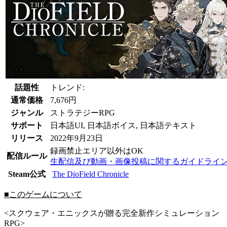
話題性
トレンド:
通常価格
7,676円
ジャンル
ストラテジーRPG
サポート
日本語UI, 日本語ボイス, 日本語テキスト
リリース
2022年9月23日
録画禁止エリア以外はOK
配信ルール
生配信及び動画・画像投稿に関するガイドライ
Steam公式
The DioField Chronicle
■このゲームについて
<スクウェア・エニックスが贈る完全新作シミュレーション
RPG>