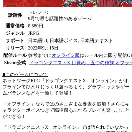
トレンド:
話題性
9月で最も
話題性
のあるゲーム
通常価格
8,580円
ジャンル
JRPG
サポート
日本語UI, 日本語ボイス, 日本語テキスト
リリース
2022年9月15日
配信ルール
参考までに
オンライン版
はルール内に限り配信O
Steam公式
ドラゴンクエストX 目覚めし五つの種族 オフラ
■このゲームについて
ネットワークRPG『ドラゴンクエストX オンライン』がオ
フラインでひとりじっくり遊べるよう、グラフィックやゲー
ムバランスなどを一新して登場！
「オフライン」ならではのさまざまな要素を追加！さらにキ
ャラクターボイスつきで臨場感あふれるプレイも楽しむこと
ができる！
『ドラゴンクエストX オンライン』では語られていなかっ