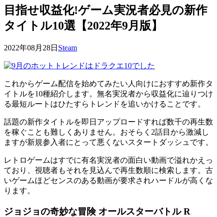
目指せ収益化!ゲーム実況者必見の新作
タイトル10選【2022年9月版】
2022年08月28日
Steam
これからゲーム配信を始めてみたい人向けにおすすめ新作タ
イトルを10種紹介します。無名実況者から収益化に辿りつけ
る最短ルートは
ひたすらトレンドを追いかける
ことです。
話題の新作タイトルを即日アップロードすれば数千の再生数
を稼ぐことも難しくありません。おそらく2話目から激減し
ますが新規参入者にとって悪くないスタートダッシュです。
レトロゲームはすでに有名実況者の面白い動画で溢れかえっ
ており、視聴者もそれを見込んで再生数順に検索します。古
いゲームほど
センスのある動画が要求され
ハードルが高くな
ります。
ジョジョの奇妙な冒険 オールスターバトル R