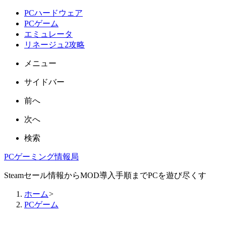
PCハードウェア
PCゲーム
エミュレータ
リネージュ2攻略
メニュー
サイドバー
前へ
次へ
検索
PCゲーミング情報局
Steamセール情報からMOD導入手順までPCを遊び尽くす
ホーム
>
PCゲーム