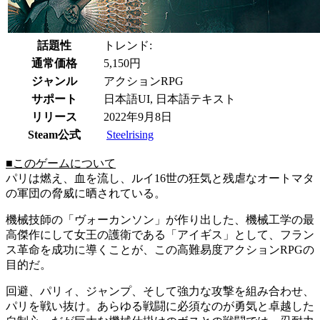
話題性
トレンド:
通常価格
5,150円
ジャンル
アクションRPG
サポート
日本語UI, 日本語テキスト
リリース
2022年9月8日
Steam公式
Steelrising
■このゲームについて
パリは燃え、血を流し、ルイ16世の狂気と残虐なオートマタ
の軍団の脅威に晒されている。
機械技師の「ヴォーカンソン」が作り出した、機械工学の最
高傑作にして女王の護衛である「アイギス」として、フラン
ス革命を成功に導くことが、この高難易度アクションRPGの
目的だ。
回避、パリィ、ジャンプ、そして強力な攻撃を組み合わせ、
パリを戦い抜け。あらゆる戦闘に必須なのが勇気と卓越した