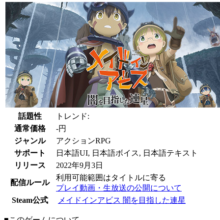
話題性
トレンド:
通常価格
-円
ジャンル
アクションRPG
サポート
日本語UI, 日本語ボイス, 日本語テキスト
リリース
2022年9月3日
利用可能範囲はタイトルに寄る
配信ルール
プレイ動画・生放送の公開について
Steam公式
メイドインアビス 闇を目指した連星
■このゲームについて