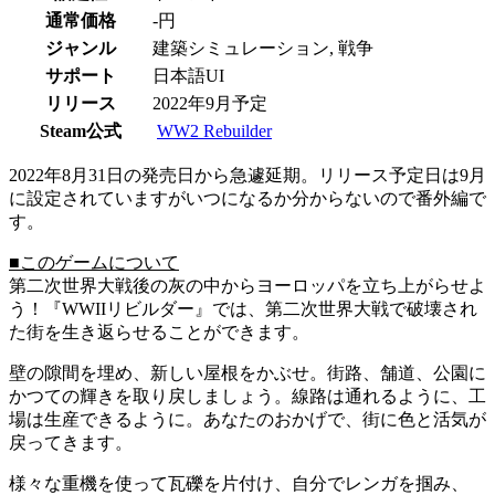
通常価格
-円
ジャンル
建築シミュレーション, 戦争
サポート
日本語UI
リリース
2022年9月予定
Steam公式
WW2 Rebuilder
2022年8月31日の発売日から急遽延期。リリース予定日は9月
に設定されていますがいつになるか分からないので番外編で
す。
■このゲームについて
第二次世界大戦後の灰の中からヨーロッパを立ち上がらせよ
う！『WWIIリビルダー』では、第二次世界大戦で破壊され
た街を生き返らせることができます。
壁の隙間を埋め、新しい屋根をかぶせ。街路、舗道、公園に
かつての輝きを取り戻しましょう。線路は通れるように、工
場は生産できるように。あなたのおかげで、街に色と活気が
戻ってきます。
様々な重機を使って瓦礫を片付け、自分でレンガを掴み、