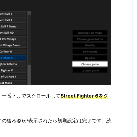
。一番下までスクロールして
Street Fighter 6をク
ィの後ろ姿)が表示されたら初期設定は完了です。続