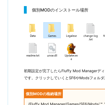
個別MODのインストール場所
初期設定が完了したらFluffy Mod Manager
です。クリックしていくとSF6やModsフォル
個別MODの格納場所
/Fluffy Mod Manager/Games/SF6/Mods/
こ