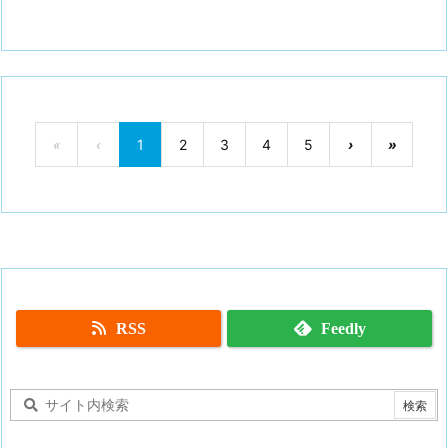
«
‹
1
2
3
4
5
›
»
RSS
Feedly