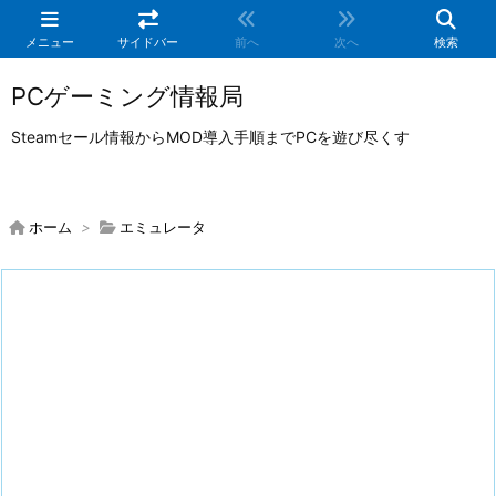
メニュー
サイドバー
前へ
次へ
検索
PCゲーミング情報局
Steamセール情報からMOD導入手順までPCを遊び尽くす
ホーム
>
エミュレータ