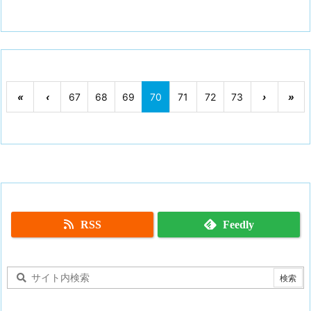
«
‹
67
68
69
70
71
72
73
›
»
RSS
Feedly