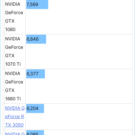
NVIDIA
7,569
GeForce
GTX
1080
NVIDIA
6,846
GeForce
GTX
1070 Ti
NVIDIA
6,377
GeForce
GTX
1660 Ti
NVIDIA G
6,204
eForce R
TX 3050
NVIDIA G
6,085