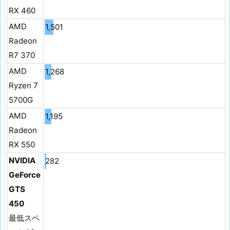
RX 460
AMD
1,501
Radeon
R7 370
AMD
1,268
Ryzen 7
5700G
AMD
1,195
Radeon
RX 550
NVIDIA
282
GeForce
GTS
450
最低スペ