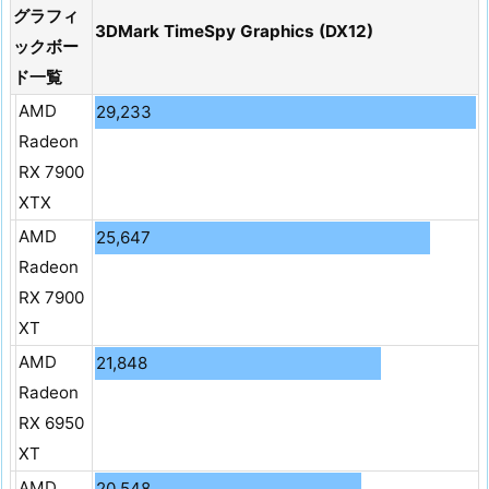
グラフィ
3DMark TimeSpy Graphics (DX12)
ックボー
ド一覧
AMD
29,233
Radeon
RX 7900
XTX
AMD
25,647
Radeon
RX 7900
XT
AMD
21,848
Radeon
RX 6950
XT
AMD
20,548