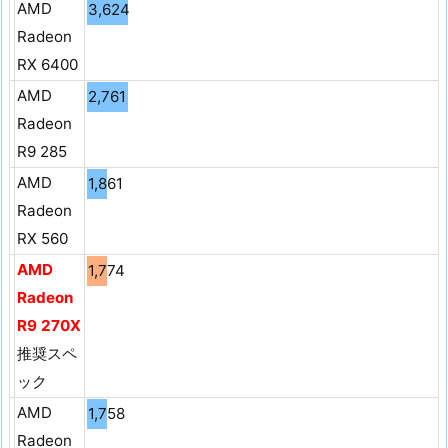
AMD
3,624
Radeon
RX 6400
AMD
2,761
Radeon
R9 285
AMD
1,861
Radeon
RX 560
AMD
1,774
Radeon
R9 270X
推奨スペ
ック
AMD
1,758
Radeon