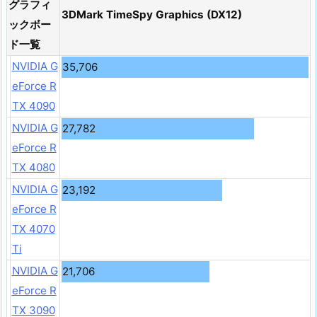
グラフィ
3DMark TimeSpy Graphics (DX12)
ックボー
ド一覧
NVIDIA G
35,706
eForce R
TX 4090
NVIDIA G
27,782
eForce R
TX 4080
NVIDIA G
23,192
eForce R
TX 4070
Ti
NVIDIA G
21,706
eForce R
TX 3090