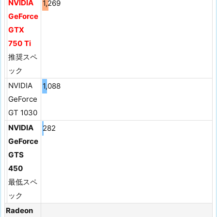
NVIDIA
1,269
GeForce
GTX
750 Ti
推奨スペ
ック
NVIDIA
1,088
GeForce
GT 1030
NVIDIA
282
GeForce
GTS
450
最低スペ
ック
Radeon