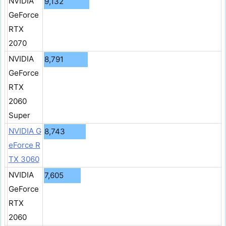
NVIDIA
9,132
GeForce
RTX
2070
NVIDIA
8,791
GeForce
RTX
2060
Super
NVIDIA G
8,743
eForce R
TX 3060
NVIDIA
7,605
GeForce
RTX
2060