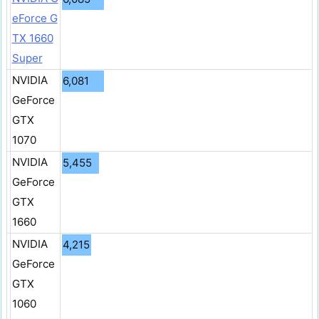
eForce G
TX 1660
Super
NVIDIA
6,081
GeForce
GTX
1070
NVIDIA
5,455
GeForce
GTX
1660
NVIDIA
4,215
GeForce
GTX
1060