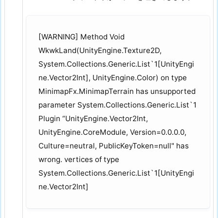
[WARNING] Method Void
WkwkLand(UnityEngine.Texture2D,
System.Collections.Generic.List`1[UnityEngi
ne.Vector2Int], UnityEngine.Color) on type
MinimapFx.MinimapTerrain has unsupported
parameter System.Collections.Generic.List`1
Plugin “UnityEngine.Vector2Int,
UnityEngine.CoreModule, Version=0.0.0.0,
Culture=neutral, PublicKeyToken=null" has
wrong. vertices of type
System.Collections.Generic.List`1[UnityEngi
ne.Vector2Int]