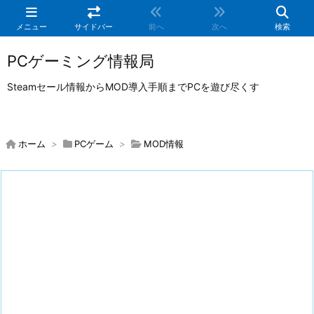
メニュー
サイドバー
前へ
次へ
検索
PCゲーミング情報局
Steamセール情報からMOD導入手順までPCを遊び尽くす
ホーム
>
PCゲーム
>
MOD情報