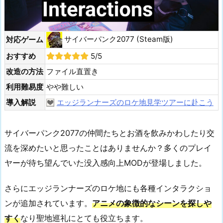
サイバーパンク2077 (Steam版)
対応ゲーム
おすすめ
5/5
改造の方法
ファイル直置き
利用難易度
やや難しい
導入解説
エッジランナーズのロケ地見学ツアーに赴こう
サイバーパンク2077の仲間たちとお酒を飲みかわしたり交
流を深めたいと思ったことはありませんか？多くのプレイ
ヤーが待ち望んでいた没入感向上MODが登場しました。
さらにエッジランナーズのロケ地にも各種インタラクショ
ンが追加されています。
アニメの象徴的なシーンを探しや
すく
なり聖地巡礼にとても役立ちます。