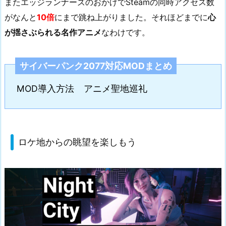
またエッジランナーズのおかげでSteamの同時アクセス数
がなんと
10倍
にまで跳ね上がりました。それほどまでに
心
が揺さぶられる名作アニメ
なわけです。
サイバーパンク2077対応MODまとめ
MOD導入方法
アニメ聖地巡礼
ロケ地からの眺望を楽しもう