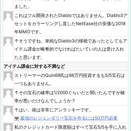
ました。
これはフル開発されたDiabloではありません。Diablo3ア
セットをカラーリングし直したNetEase社の安価な2018
年MMOです。
↑そうですね、単純なDiablo3の移植であったとしてもア
イテム課金が略奪的でなければたいていの人は受け入れ
たと思います。
アイテム課金に対する不満など
ストリーマーのQuin69氏は86万円投資するも5/5宝石は
一つもありません。
↑その宝石の確率は1/2000ぐらいだと聞いたんですが確
率が悪いだけなんでしょうか？
↑はい、彼は非常にアンラッキーです。
最強のレジェンダリー宝石を作るには50万円必要
私のクレジットカード限度額はすべて宝石5/5を手に入れ