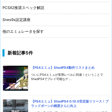
PCSX2推奨スペック解説
Snes9x設定講座
他のエミュレータを探す
新着記事5件
【PS4エミュ】ShadPS4動作リストまとめ
ついにPS4エミュが実用レベルに到達！ということで
ShadPS4でプレイ可能なゲ ...
【PS4エミュ】ShadPS4 0.10.0安定版リリース！ブ
ラッドボーンの精度さらに向上