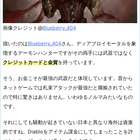
画像クレジット@
Blueberry_404
描いたのは
Blueberry_404
さん。ディアブロイモータルを象
徴するデーモンハンターですがその両手には武器ではなく
クレジットカードと金貨
を持っています。
そう、お金こそが最強の武器だと体現しています。昔から
ネットゲームでは札束アタックが最強だと揶揄されていた
ので特に驚きはありません。いわゆるノルマみたいなもの
です。
それにしても騒動が起きていない日本と異なり海外は過激
的ですね。Diabloをアイテム課金にしてしまったことを許