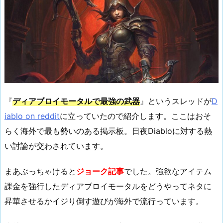
『
ディアブロイモータルで最強の武器
』というスレッドが
D
iablo on reddit
に立っていたので紹介します。ここはおそ
らく海外で最も勢いのある掲示板。日夜Diabloに対する熱
い討論が交わされています。
まあぶっちゃけると
ジョーク記事
でした。強欲なアイテム
課金を強行したディアブロイモータルをどうやってネタに
昇華させるかイジり倒す遊びが海外で流行っています。