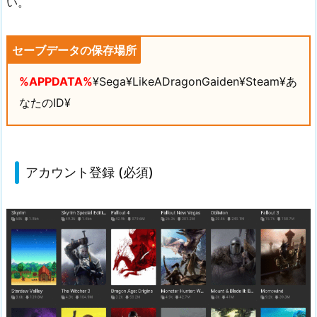
い。
セーブデータの保存場所
%APPDATA%
¥Sega¥LikeADragonGaiden¥Steam¥あ
なたのID¥
アカウント登録 (必須)