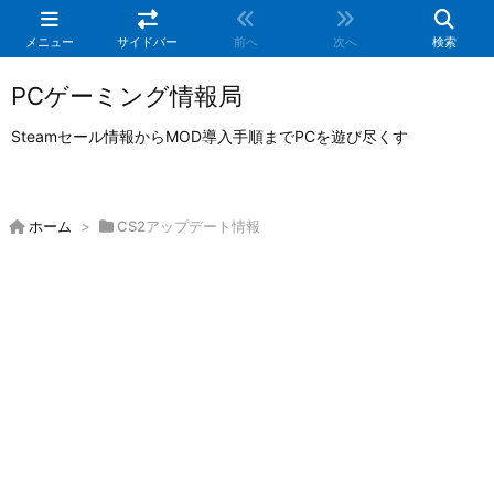
メニュー
サイドバー
前へ
次へ
検索
PCゲーミング情報局
Steamセール情報からMOD導入手順までPCを遊び尽くす
ホーム
>
CS2アップデート情報