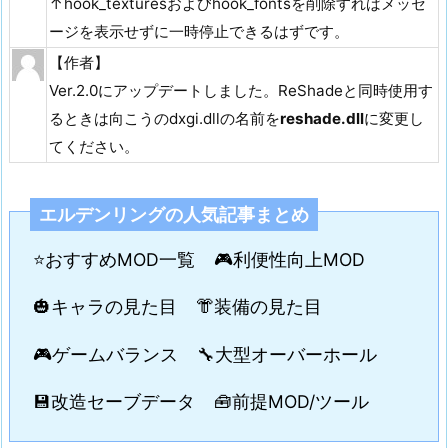
↑hook_texturesおよびhook_fontsを削除すればメッセ
ージを表示せずに一時停止できるはずです。
【作者】
Ver.2.0にアップデートしました。ReShadeと同時使用す
るときは向こうのdxgi.dllの名前を
reshade.dll
に変更し
てください。
エルデンリングの人気記事まとめ
⭐おすすめMOD一覧
🎮利便性向上MOD
🎃キャラの見た目
👘装備の見た目
🎮ゲームバランス
🔧大型オーバーホール
💾改造セーブデータ
🧰前提MOD/ツール