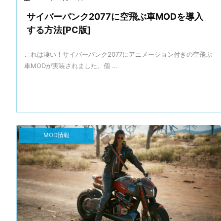
サイバーパンク2077に空飛ぶ車MODを導入
する方法[PC版]
これは凄い！サイバーパンク2077にアニメーション付きの空飛ぶ
車MODが実装されました。個 ...
MOD情報