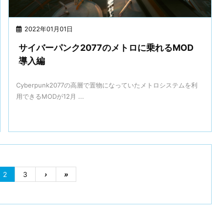
2022年01月01日
サイバーパンク2077のメトロに乗れるMOD
導入編
Cyberpunk2077の高層で置物になっていたメトロシステムを利
用できるMODが12月 ...
2
3
›
»