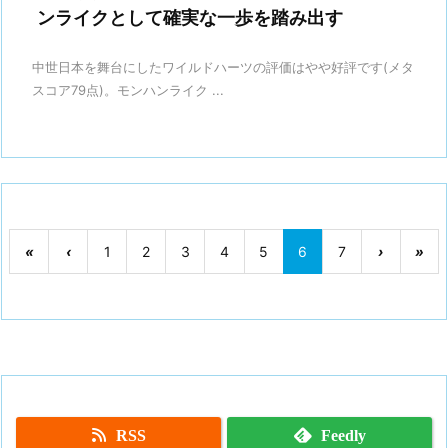
ンライクとして確実な一歩を踏み出す
中世日本を舞台にしたワイルドハーツの評価はやや好評です(メタ
スコア79点)。モンハンライク ...
«
‹
1
2
3
4
5
6
7
›
»
RSS
Feedly