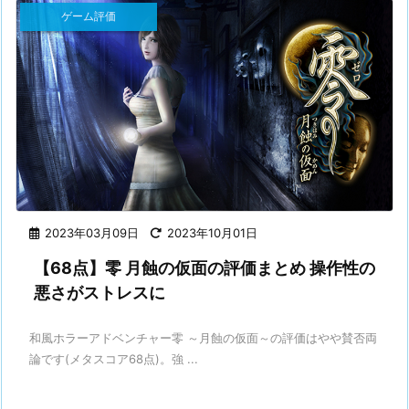
ゲーム評価
2023年03月09日
2023年10月01日
【68点】零 月蝕の仮面の評価まとめ 操作性の
悪さがストレスに
和風ホラーアドベンチャー零 ～月蝕の仮面～の評価はやや賛否両
論です(メタスコア68点)。強 ...