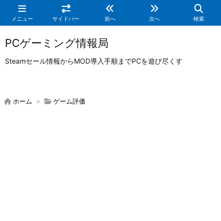
メニュー
サイドバー
前へ
次へ
検索
PCゲーミング情報局
Steamセール情報からMOD導入手順までPCを遊び尽くす
ホーム
>
ゲーム評価