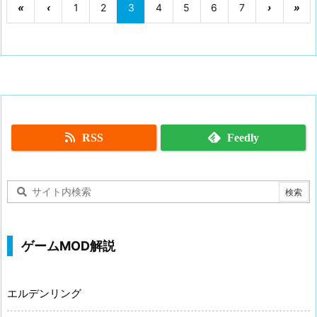
«
‹
1
2
3
4
5
6
7
›
»
RSS
Feedly
ゲームMOD解説
エルデンリング