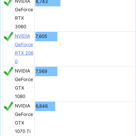
NVIDIA
8,743
GeForce
RTX
3060
NVIDIA
7,605
GeForce
RTX 206
0
NVIDIA
7,569
GeForce
GTX
1080
NVIDIA
6,846
GeForce
GTX
1070 Ti