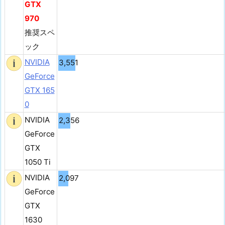
GTX
970
推奨スペ
ック
NVIDIA
3,551
GeForce
GTX 165
0
NVIDIA
2,356
GeForce
GTX
1050 Ti
NVIDIA
2,097
GeForce
GTX
1630