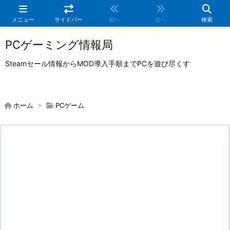
メニュー
サイドバー
前へ
次へ
検索
PCゲーミング情報局
Steamセール情報からMOD導入手順までPCを遊び尽くす
ホーム
>
PCゲーム