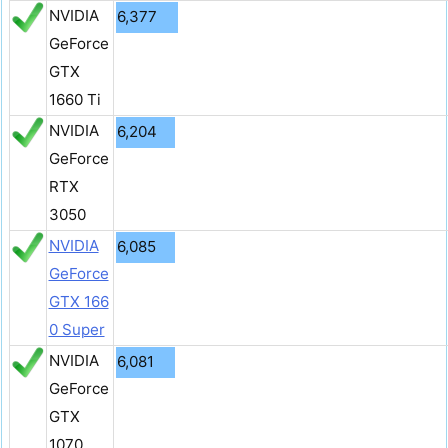
NVIDIA
6,377
GeForce
GTX
1660 Ti
NVIDIA
6,204
GeForce
RTX
3050
NVIDIA
6,085
GeForce
GTX 166
0 Super
NVIDIA
6,081
GeForce
GTX
1070