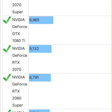
2070
Super
NVIDIA
9,965
GeForce
GTX
1080 Ti
NVIDIA
9,132
GeForce
RTX
2070
NVIDIA
8,791
GeForce
RTX
2060
Super