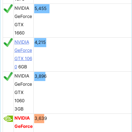
NVIDIA
5,455
GeForce
GTX
1660
NVIDIA
4,215
GeForce
GTX 106
0
6GB
NVIDIA
3,896
GeForce
GTX
1060
3GB
NVIDIA
3,639
GeForce