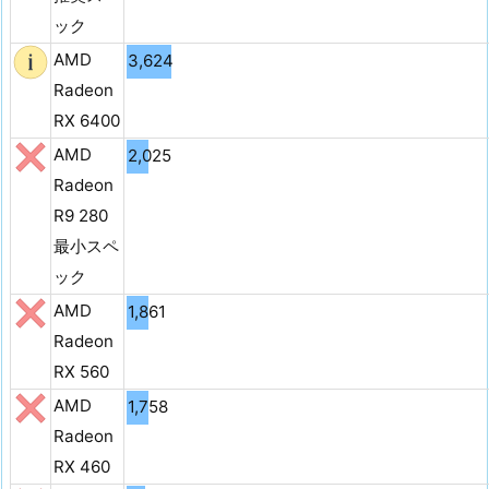
ック
AMD
3,624
Radeon
RX 6400
AMD
2,025
Radeon
R9 280
最小スペ
ック
AMD
1,861
Radeon
RX 560
AMD
1,758
Radeon
RX 460