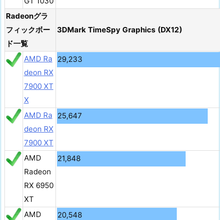
GT 1030
Radeonグラ
フィックボー
3DMark TimeSpy Graphics (DX12)
ド一覧
AMD Ra
29,233
deon RX
7900 XT
X
AMD Ra
25,647
deon RX
7900 XT
AMD
21,848
Radeon
RX 6950
XT
AMD
20,548