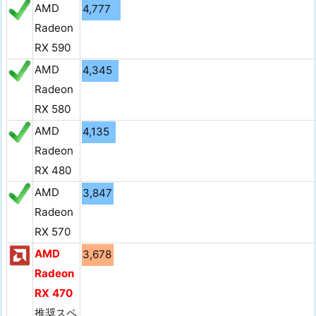
AMD
4,777
Radeon
RX 590
AMD
4,345
Radeon
RX 580
AMD
4,135
Radeon
RX 480
AMD
3,847
Radeon
RX 570
AMD
3,678
Radeon
RX 470
推奨スペ