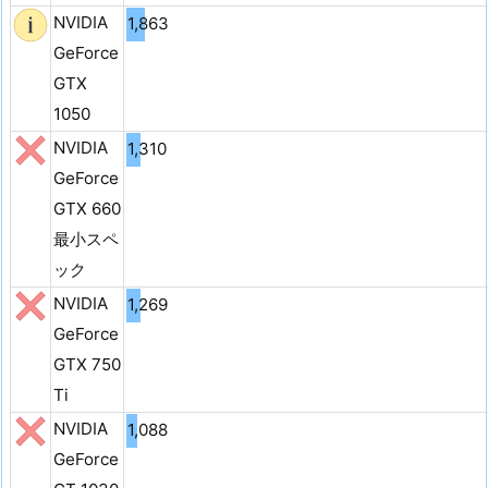
NVIDIA
1,863
GeForce
GTX
1050
NVIDIA
1,310
GeForce
GTX 660
最小スペ
ック
NVIDIA
1,269
GeForce
GTX 750
Ti
NVIDIA
1,088
GeForce