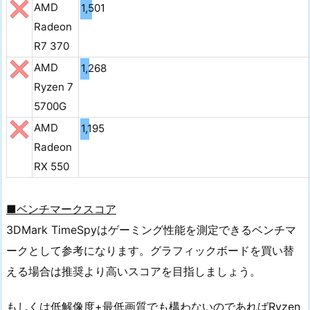
AMD
1,501
Radeon
R7 370
AMD
1,268
Ryzen 7
5700G
AMD
1,195
Radeon
RX 550
■ベンチマークスコア
3DMark TimeSpyはゲーミング性能を測定できるベンチマ
ークとして参考になります。グラフィックボードを買い替
える場合は推奨より高いスコアを目指しましょう。
もしくは低解像度+最低画質でも構わないのであればRyzen